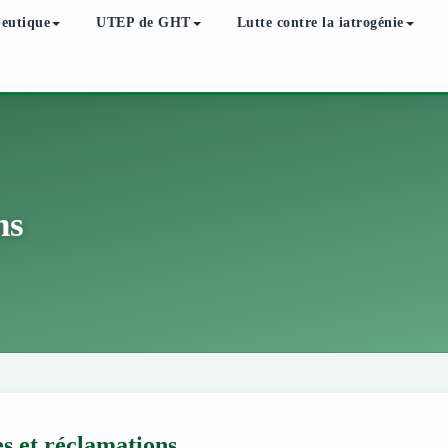
peutique
UTEP de GHT
Lutte contre la iatrogénie
ns
es et réclamations