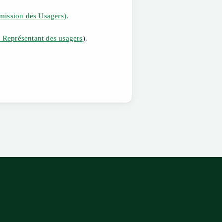
ission des Usagers)
.
. Représentant des usagers
).