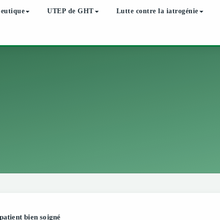
peutique
UTEP de GHT
Lutte contre la iatrogénie
 patient bien soigné