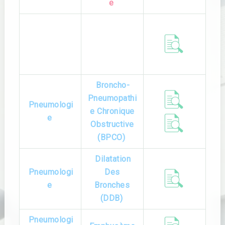
e
Accident
Vasculaire
Neurologie
Cérébral
(AVC)
Broncho-
Pneumopathi
Pneumologi
e Chronique
e
Obstructive
(BPCO)
Dilatation
Pneumologi
Des
e
Bronches
(DDB)
Pneumologi